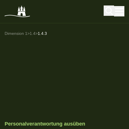
Dimension 1
>
1.4
>
1.4.3
Personal­verantwortung ausüben